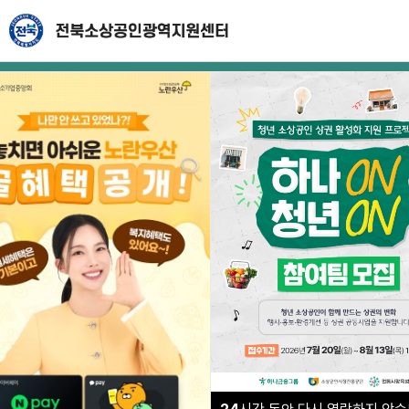
힘내라!
전북 소상공인
지원사업은 매년 2~4월초에
Previous
Nex
신청가능합니다.
자세히 알아보기 +
무엇
을
도와
드릴까요?