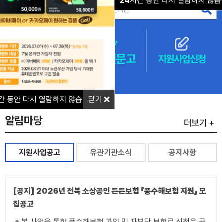
24
시간 동안 다시 열람하지 않습
상담센터
1588-
민생신문고
지원사업신청
0700
간 동안 다시 열람하지 않습니다.
닫기
알림마당
더보기 +
지원사업공고
유관기관소식
공지사항
[공지] 2026년 전북 소상공인 든든보험 「풍수해보험 지원」 모
집공고
※ 본 사업을 통한 풍수해보험 가입 및 자부담 보험료 신청은 공