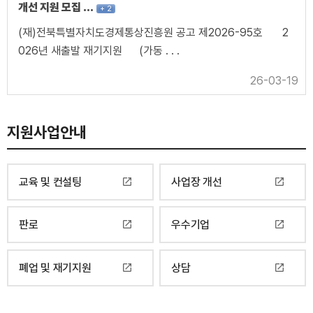
개선 지원 모집 …
+
2
(재)전북특별자치도경제통상진흥원 공고 제2026-95호 2
026년 새출발 재기지원 (가동 . . .
26-03-19
지원사업안내
교육 및 컨설팅
사업장 개선
open_in_new
open_in_new
판로
우수기업
open_in_new
open_in_new
폐업 및 재기지원
상담
open_in_new
open_in_new