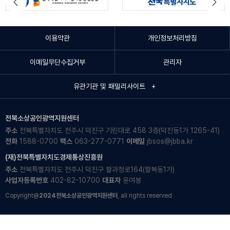
이용약관
개인정보처리방침
이메일무단수집거부
관리자
유관기관 및 패밀리사이트 +
전북소상공인광역지원센터
주소
전북특별자치도 전주시 덕진구 기린대로 458 3층(덕진동1가 1265-41)
전화
1588-0700
팩스
063-277-0771
이메일
jbsos@jbba.kr
(재)전북특별자치도경제통상진흥원
주소
전북특별자치도 전주시 덕진구 팔과정로164(팔복동1가)
사업자등록번호
402-82-10700
대표자
윤여봉
Copyright@
2024전북소상공인광역지원센터
, all rights reserved