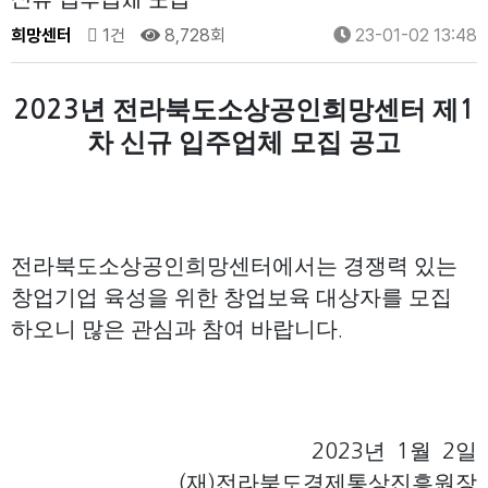
신규 입주업체 모집
희망센터
1건
8,728회
23-01-02 13:48
년 전라북도소상공인희망센터 제
2023
1
차 신규 입주업체 모집 공고
전라북도소상공인희망센터에서는 경쟁력 있는
창업기업 육성을 위한 창업보육 대상자를 모집
하오니 많은 관심과 참여 바랍니다
.
년
월
일
2023
1
2
재
전라북도경제통상진흥원장
(
)