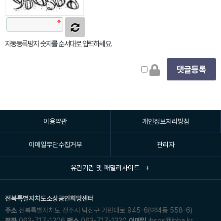
자동등록방지 숫자를 순서대로 입력하세요.
이용약관
개인정보처리방침
이메일무단수집거부
관리자
유관기관 및 패밀리사이트 +
전북특별자치도소상공인희망센터
주소
전북특별자치도 전주시 덕진구 기린대로 945-6(여의동 558-6)
전화
063-717-1306
팩스
063-717-1330
이메일
jbsos@jbba.kr