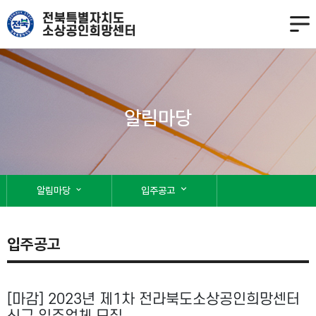
알림마당
expand_more
알림마당
expand_more
입주공고
입주공고
[마감] 2023년 제1차 전라북도소상공인희망센터