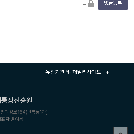
유관기관 및 패밀리사이트 +
제통상진흥원
팔과정로164(팔복동1가)
대표자
윤여봉