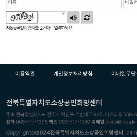
자동등록방지 숫자를 순서대로 입력하세요.
이용약관
개인정보처리방침
이메일무단
전북특별자치도소상공인희망센터
주소
전북특별자치도 전주시 덕진구 기린대로 945-6(여의동 558-6
전화
063-717-1306
팩스
063-717-1330
이메일
jbsos@jbba.kr
Copyright@
2024전북특별자치도소상공인희망센터
, all