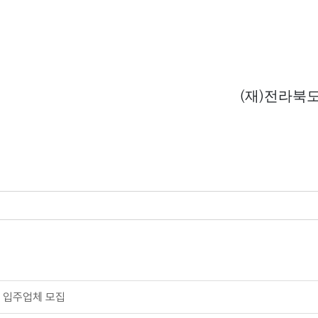
재
전라북
(
)
규 입주업체 모집