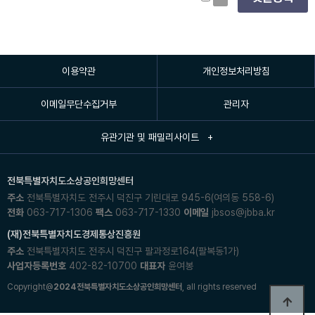
이용약관
개인정보처리방침
이메일무단수집거부
관리자
유관기관 및 패밀리사이트 +
전북특별자치도소상공인희망센터
주소
전북특별자치도 전주시 덕진구 기린대로 945-6(여의동 558-6)
전화
063-717-1306
팩스
063-717-1330
이메일
jbsos@jbba.kr
(재)전북특별자치도경제통상진흥원
주소
전북특별자치도 전주시 덕진구 팔과정로164(팔복동1가)
사업자등록번호
402-82-10700
대표자
윤여봉
Copyright@
2024전북특별자치도소상공인희망센터
, all rights reserved