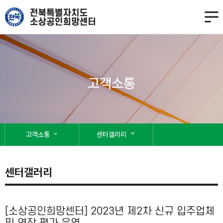
고객소통
expand_more
고객소통
expand_more
센터갤러리
센터갤러리
[소상공인희망센터] 2023년 제2차 신규 입주업체