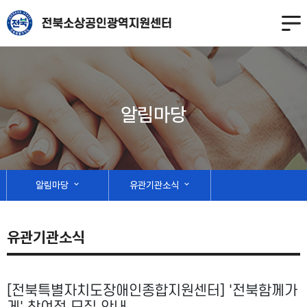
알림마당
알림마당
expand_more
유관기관소식
expand_more
유관기관소식
[전북특별자치도장애인종합지원센터] '전북함께가