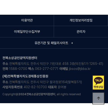
이용약관
개인정보처리방침
이메일무단수집거부
관리자
유관기관 및 패밀리사이트 +
전북소상공인광역지원센터
주소
전북특별자치도 전주시 덕진구 기린대로 458 3층(덕진동1가 1265-41)
전화
1588-0700
팩스
063-277-0771
이메일
jbsos@jbba.kr
(재)전북특별자치도경제통상진흥원
주소
전북특별자치도 전주시 덕진구 팔과정로164(팔복동1가)
사업자등록번호
402-82-10700
대표자
윤여봉
Copyright@
2024전북소상공인광역지원센터
, all rights reserved