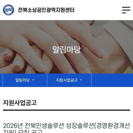
알림마당
알림마당
expand_more
지원사업공고
expand_more
지원사업공고
2026년 전북민생솔루션 성장솔루션(경영환경개선